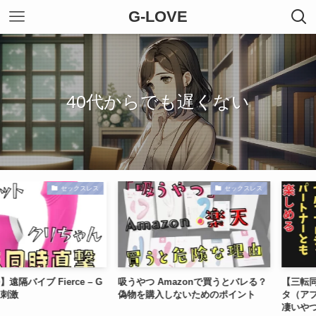
G-LOVE
40代からでも遅くない
セックスレス
セックスレス
 Fierce – G
吸うやつ Amazonで買うとバレる？
【三転同時責め
偽物を購入しないためのポイント
タ（アプリ版）
凄いやつ